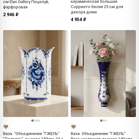
керамическая большая
см Elan Gallery Поцелуй,
Сорренто белая 25 см для
фарфоровая
декора дома
2 946 ₽
4 954 ₽
Ваза. "Объединение "ГЖЕЛЬ".
Ваза. Объединение "ГЖЕЛЬ".
"Тюльпан", высота 240мм, 24-х
Ваза настенная, высота 240 мм,