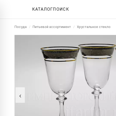
КАТАЛОГ
ПОИСК
Посуда
/
Питьевой ассортимент
/
Хрустальное стекло
‹