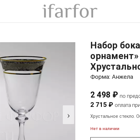
Набор бок
орнамент»
Хрустально
Форма: Анжела
2 498 ₽
по пред
2 715 ₽
оплата пр
›
Хрустальное стекло. О
Нет в наличии