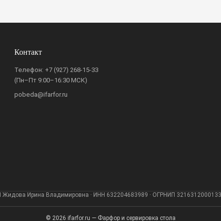
Контакт
Телефон:
+7 (927) 268-15-33
(Пн–Пт 9:00–16:30 МСК)
pobeda@ifarfor.ru
 Жидова Ирина Владимировна · ИНН 632204683989 · ОГРНИП 321631200013
© 2026 ifarfor.ru — Фарфор и сервировка стола