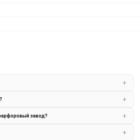
?
фарфоровый завод?