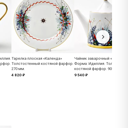
иллия.
Тарелка плоская «Календа»
Чайник заварочный «Календа
арфор.
Толстостенный костяной фарфор.
Форма: Идиллия. Толстосте
270 мм.
костяной фарфор. 900 мл.
4 820 ₽
9 540 ₽