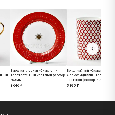
Тарелка плоская «Скарлетт»
Бокал чайный «Скарлетт 1»
енный
Толстостенный костяной фарфор.
Форма: Идиллия. Толстосте
200 мм.
костяной фарфор. 400 мл.
2 646 ₽
3 980 ₽