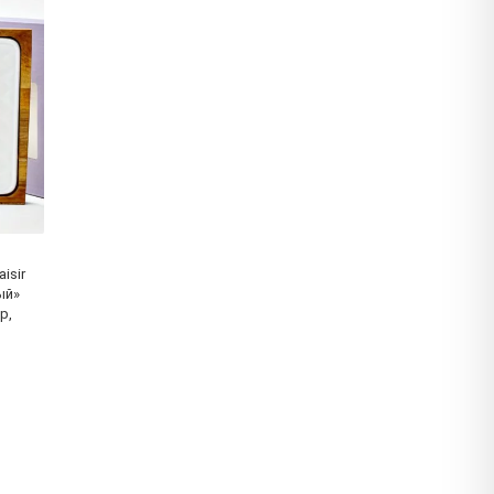
isir
ый»
р,