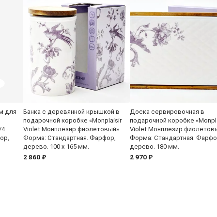
м для
Банка с деревянной крышкой в
Доска сервировочная в
подарочной коробке «Monplaisir
подарочной коробке «Monpla
/4
Violet Монплезир фиолетовый»
Violet Монплезир фиолетов
ор,
Форма: Стандартная. Фарфор,
Форма: Стандартная. Фарфо
дерево. 100 x 165 мм.
дерево. 180 мм.
2 860 ₽
2 970 ₽