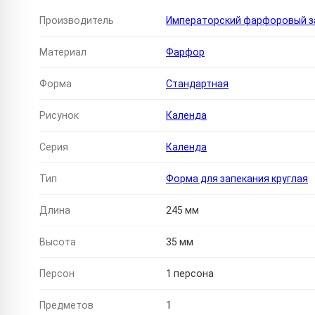
Производитель
Императорский фарфоровый за
Материал
Фарфор
Форма
Стандартная
Рисунок
Календа
Серия
Календа
Тип
Форма для запекания круглая
Длина
245 мм
Высота
35 мм
Персон
1 персона
Предметов
1