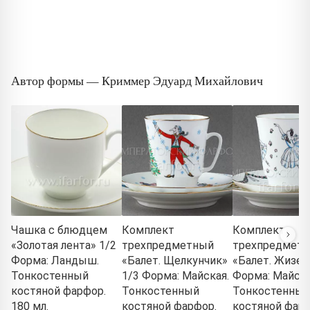
Автор формы — Криммер Эдуард Михайлович
Чашка с блюдцем
Комплект
Комплект
«Золотая лента» 1/2
трехпредметный
трехпредмет
Форма: Ландыш.
«Балет. Щелкунчик»
«Балет. Жизел
Тонкостенный
1/3 Форма: Майская.
Форма: Майска
костяной фарфор.
Тонкостенный
Тонкостенный
180 мл.
костяной фарфор.
костяной фарф