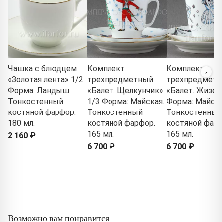
Чашка с блюдцем
Комплект
Комплект
«Золотая лента» 1/2
трехпредметный
трехпредмет
Форма: Ландыш.
«Балет. Щелкунчик»
«Балет. Жизел
Тонкостенный
1/3 Форма: Майская.
Форма: Майска
костяной фарфор.
Тонкостенный
Тонкостенный
180 мл.
костяной фарфор.
костяной фарф
165 мл.
165 мл.
2 160 ₽
6 700 ₽
6 700 ₽
Возможно вам понравится