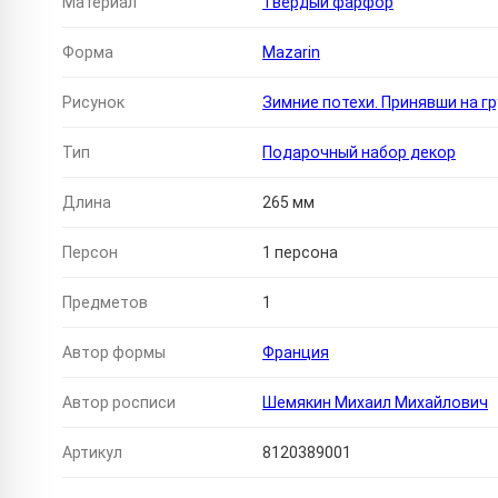
Материал
Твердый фарфор
Форма
Mazarin
Рисунок
Зимние потехи. Принявши на гру
Тип
Подарочный набор декор
Длина
265 мм
Персон
1 персона
Предметов
1
Автор формы
Франция
Автор росписи
Шемякин Михаил Михайлович
Артикул
8120389001