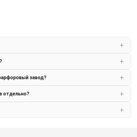
?
фарфоровый завод?
а отдельно?