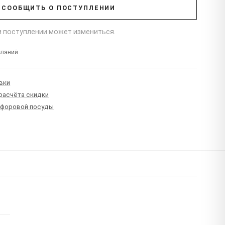
СООБЩИТЬ О ПОСТУПЛЕНИИ
ри поступлении может измениться.
еланий
вки
 расчёта скидки
рфоровой посуды