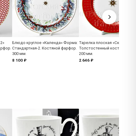
 2»
Блюдо круглое «Календа» Форма:
Тарелка плоская «Скарлетт»
арфор.
Стандартная-2. Костяной фарфор.
Толстостенный костяной фа
300 мм.
200 мм.
8 100 ₽
2 646 ₽