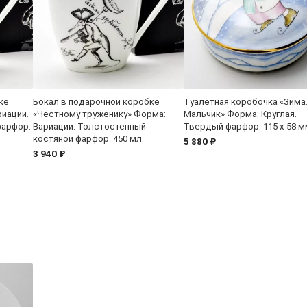
ке
Бокал в подарочной коробке
Туалетная коробочка «Зима
иации.
«Честному труженику» Форма:
Мальчик» Форма: Круглая.
фарфор.
Вариации. Толстостенный
Твердый фарфор. 115 x 58 м
костяной фарфор. 450 мл.
5 880 ₽
3 940 ₽