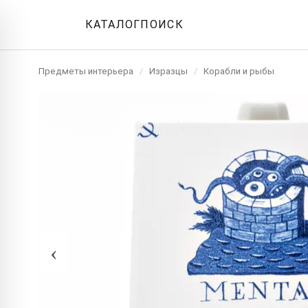
КАТАЛОГ
ПОИСК
Предметы интерьера
/
Изразцы
/
Корабли и рыбы
‹