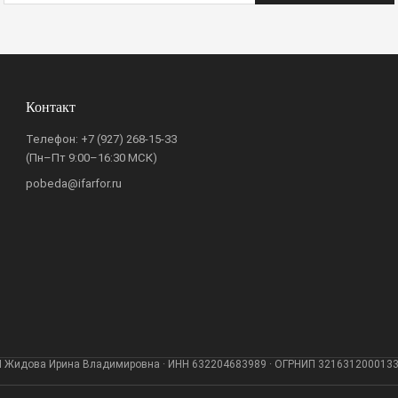
Контакт
Телефон:
+7 (927) 268-15-33
(Пн–Пт 9:00–16:30 МСК)
pobeda@ifarfor.ru
 Жидова Ирина Владимировна · ИНН 632204683989 · ОГРНИП 321631200013