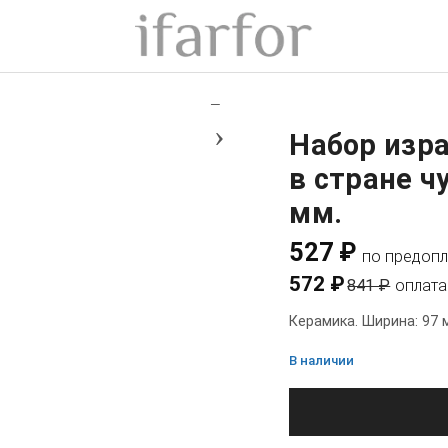
+
−
›
Набор изр
в стране ч
мм.
527 ₽
по предопл
572 ₽
841 ₽
оплата
Керамика. Ширина: 97 
В наличии