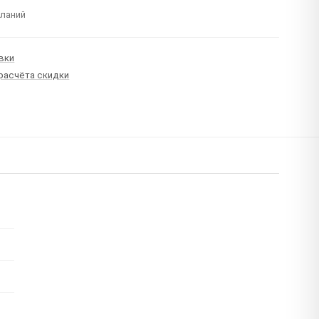
еланий
вки
 расчёта скидки