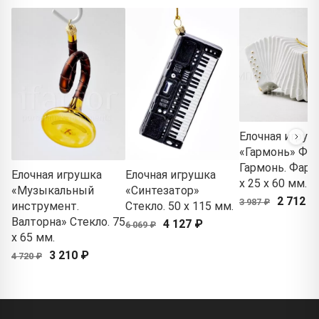
Елочная игруш
«Гармонь» Фор
Гармонь. Фарф
Елочная игрушка
Елочная игрушка
x 25 x 60 мм.
«Музыкальный
«Синтезатор»
2 712 ₽
3 987 ₽
инструмент.
Стекло. 50 x 115 мм.
Валторна» Стекло. 75
4 127 ₽
6 069 ₽
x 65 мм.
3 210 ₽
4 720 ₽