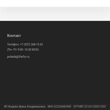
Контакт
Телефон:
+7 (927) 268-15-33
(Пн–Пт 9:00–16:30 МСК)
pobeda@ifarfor.ru
ИП Жидова Ирина Владимировна · ИНН 632204683989 · ОГРНИП 321631200013381