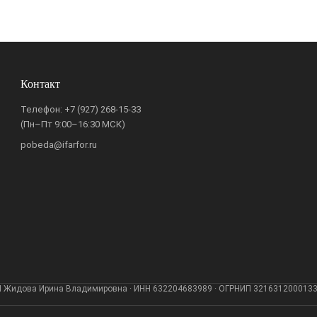
Контакт
Телефон:
+7 (927) 268-15-33
(Пн–Пт 9:00–16:30 МСК)
pobeda@ifarfor.ru
 Жидова Ирина Владимировна · ИНН 632204683989 · ОГРНИП 321631200013