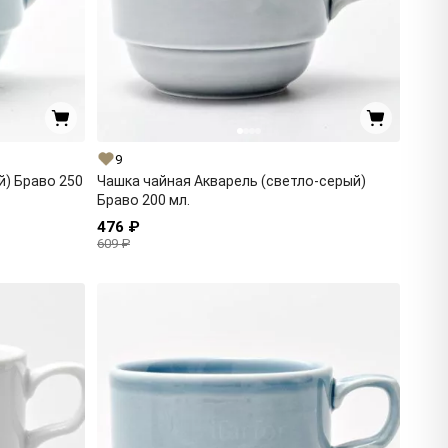
9
й) Браво 250
Чашка чайная Акварель (светло-серый)
Браво 200 мл.
476 ₽
609 ₽