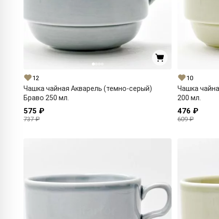
12
10
Чашка чайная Акварель (темно-серый)
Чашка чайна
Браво 250 мл.
200 мл.
575 ₽
476 ₽
737 ₽
609 ₽