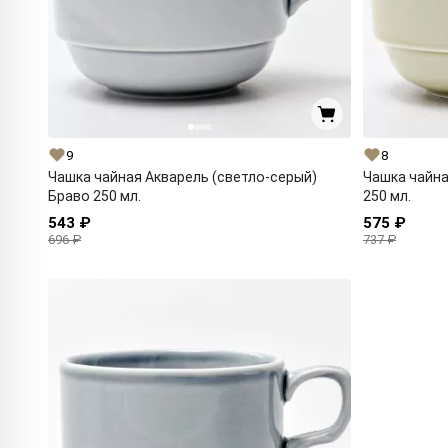
9
8
Чашка чайная Акварель (светло-серый)
Чашка чайна
Браво 250 мл.
250 мл.
543 ₽
575 ₽
696 ₽
737 ₽