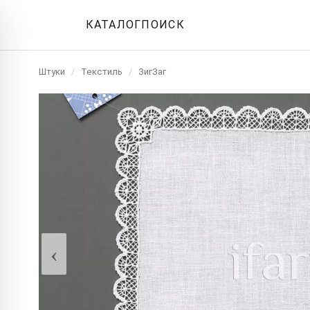
КАТАЛОГ
ПОИСК
Штуки
/
Текстиль
/
ЗигЗаг
‹