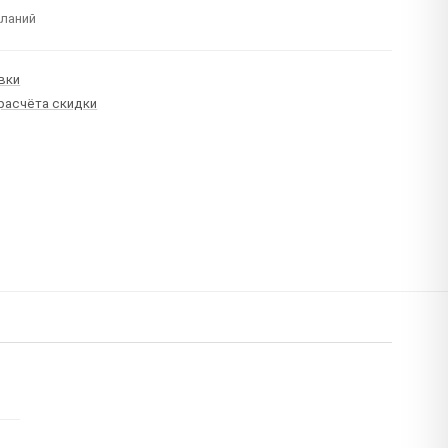
еланий
вки
 расчёта скидки