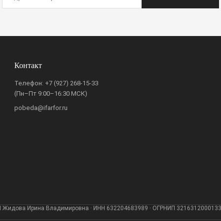
Контакт
Телефон:
+7 (927) 268-15-33
(Пн–Пт 9:00–16:30 МСК)
pobeda@ifarfor.ru
 Жидова Ирина Владимировна · ИНН 632204683989 · ОГРНИП 321631200013