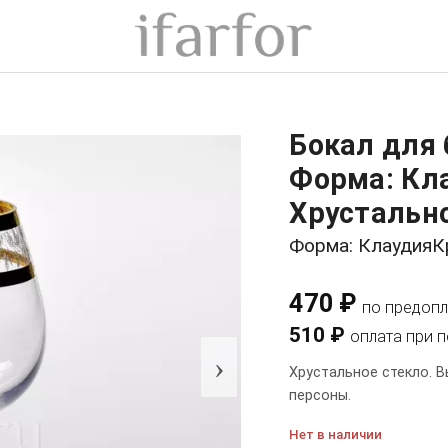
Бокал для 
Форма: Кл
Хрустально
Форма: КлаудияК
470 ₽
по предопл
510 ₽
оплата при 
›
Хрустальное стекло. В
персоны.
Нет в наличии