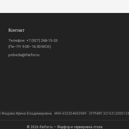
Контакт
Телефон:
+7 (927) 268-15-33
(Пн–Пт 9:00–16:30 МСК)
pobeda@ifarfor.ru
 Жидова Ирина Владимировна · ИНН 632204683989 · ОГРНИП 321631200013
© 2026 ifarfor.ru — Фарфор и сервировка стола