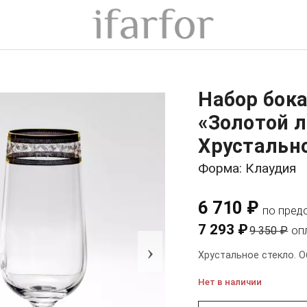
Набор бок
«Золотой л
Хрустально
Форма: Клаудия
6 710 ₽
по пред
7 293 ₽
9 350 ₽
оп
›
Хрустальное стекло. О
Нет в наличии