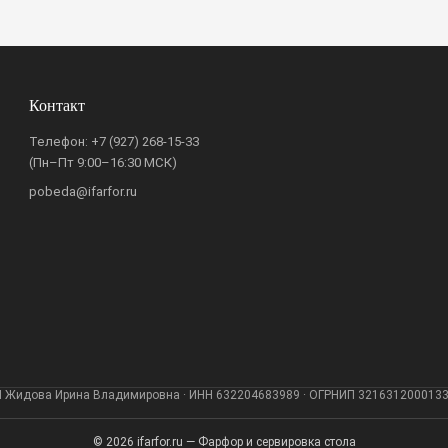
Контакт
Телефон:
+7 (927) 268-15-33
(Пн–Пт 9:00–16:30 МСК)
pobeda@ifarfor.ru
 Жидова Ирина Владимировна · ИНН 632204683989 · ОГРНИП 321631200013
© 2026 ifarfor.ru — Фарфор и сервировка стола