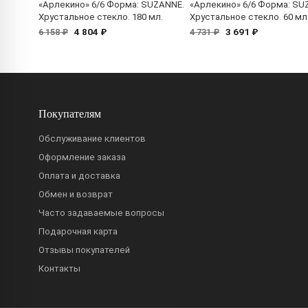
«Арлекино» 6/6 Форма: SUZANNE.
«Арлекино» 6/6 Форма: SU
Хрустальное стекло. 180 мл.
Хрустальное стекло. 60 мл
4 804 ₽
3 691 ₽
6 158 ₽
4 731 ₽
Покупателям
Обслуживание клиентов
Оформление заказа
Оплата и доставка
Обмен и возврат
Часто задаваемые вопросы
Подарочная карта
Отзывы покупателей
Контакты