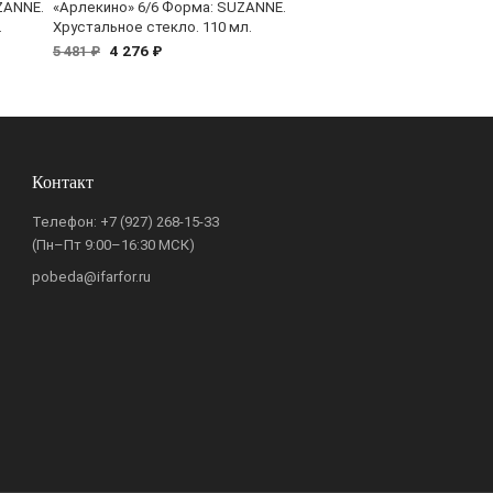
ZANNE.
«Арлекино» 6/6 Форма: SUZANNE.
.
Хрустальное стекло. 110 мл.
4 276 ₽
5 481 ₽
Контакт
Телефон:
+7 (927) 268-15-33
(Пн–Пт 9:00–16:30 МСК)
pobeda@ifarfor.ru