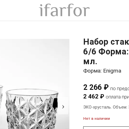
Набор стак
6/6 Форма:
мл.
Форма: Enigma
2 266 ₽
по пред
2 462 ₽
оплата пр
›
ЭКО-хрусталь. Объем: 
Нет в наличии