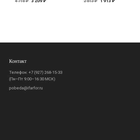
3 209 ₽
1 913 ₽
4 718 ₽
2 813 ₽
Контакт
Телефон:
+7 (927) 268-15-33
(Пн–Пт 9:00–16:30 МСК)
pobeda@ifarfor.ru