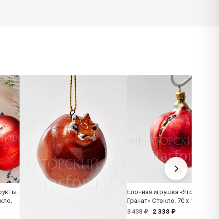
рукты.
Елочная игрушка «Ягоды и фр
кло.
Гранат» Стекло. 70 x 105 мм.
2 338 ₽
3 438 ₽