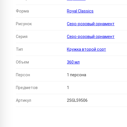
Форма
Royal Classics
Рисунок
Серо-розовый орнамент
Серия
Серо-розовый орнамент
Тип
Кружка второй сорт
Объем
360 мл
Персон
1 персона
Предметов
1
Артикул
2SGL59506