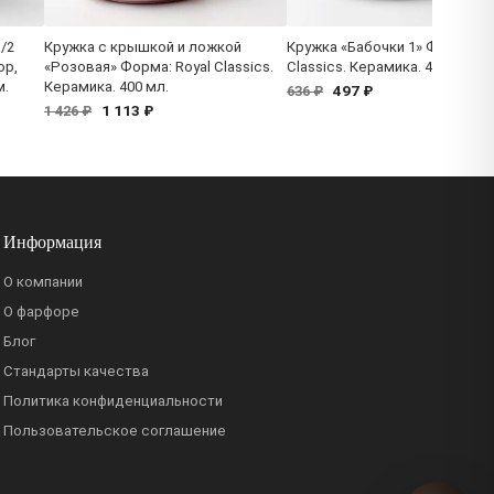
/2
Кружка с крышкой и ложкой
Кружка «Бабочки 1» Форма: Ro
ор,
«Розовая» Форма: Royal Classics.
Classics. Керамика. 400 мл.
м.
Керамика. 400 мл.
497 ₽
636 ₽
1 113 ₽
1 426 ₽
Информация
О компании
О фарфоре
Блог
Стандарты качества
Политика конфиденциальности
Пользовательское соглашение