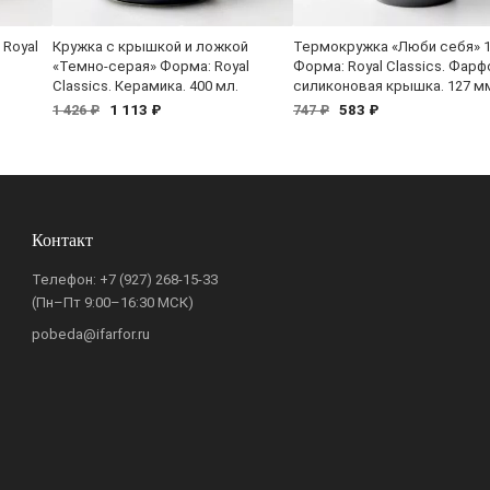
 Royal
Кружка с крышкой и ложкой
Термокружка «Люби себя» 1
«Темно-серая» Форма: Royal
Форма: Royal Classics. Фарф
Classics. Керамика. 400 мл.
силиконовая крышка. 127 м
1 113 ₽
583 ₽
1 426 ₽
747 ₽
Контакт
Телефон:
+7 (927) 268-15-33
(Пн–Пт 9:00–16:30 МСК)
pobeda@ifarfor.ru