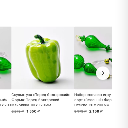
Скульптура «Перец болгарский»
Набор елочных игрушек втор
ный»
Форма: Перец болгарский.
сорт «Зеленый» Форма: Вере
 x 200
Майолика. 80 x 120 мм.
Стекло. 50 x 200 мм.
1 550 ₽
2 158 ₽
2 278 ₽
3 173 ₽