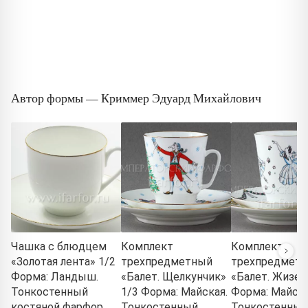
Автор формы — Криммер Эдуард Михайлович
Чашка с блюдцем
Комплект
Комплект
«Золотая лента» 1/2
трехпредметный
трехпредмет
Форма: Ландыш.
«Балет. Щелкунчик»
«Балет. Жизел
Тонкостенный
1/3 Форма: Майская.
Форма: Майска
костяной фарфор.
Тонкостенный
Тонкостенный