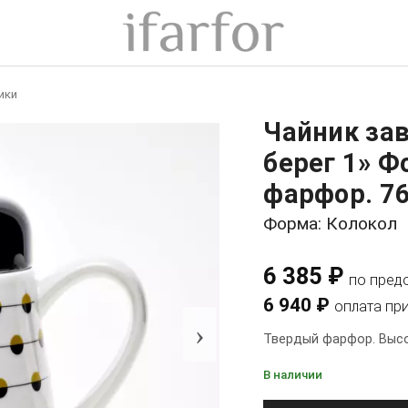
ики
Чайник за
берег 1» Ф
фарфор. 76
Форма: Колокол
6 385 ₽
по пред
6 940 ₽
оплата пр
›
Твердый фарфор. Высот
В наличии