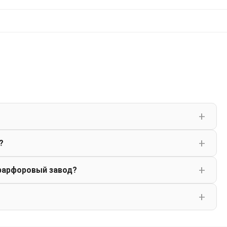
?
фарфоровый завод?