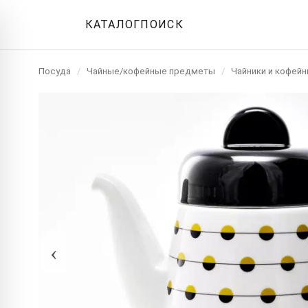
КАТАЛОГ
ПОИСК
Посуда
/
Чайные/кофейные предметы
/
Чайники и кофейн
‹