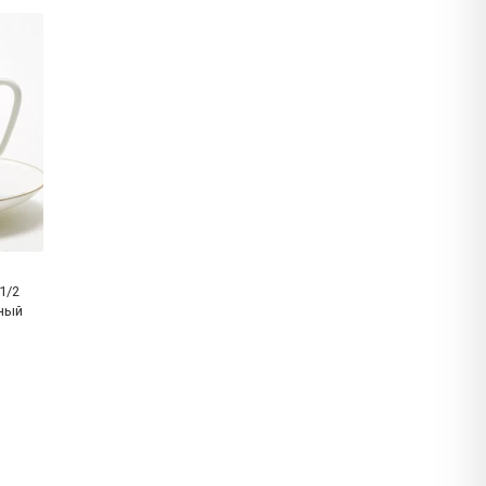
1/2
ный