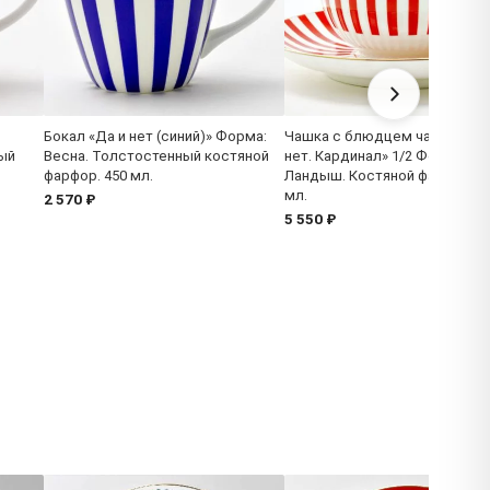
Бокал «Да и нет (синий)» Форма:
Чашка с блюдцем чайная «Да
ый
Весна. Толстостенный костяной
нет. Кардинал» 1/2 Форма:
фарфор. 450 мл.
Ландыш. Костяной фарфор. 3
мл.
2 570 ₽
5 550 ₽