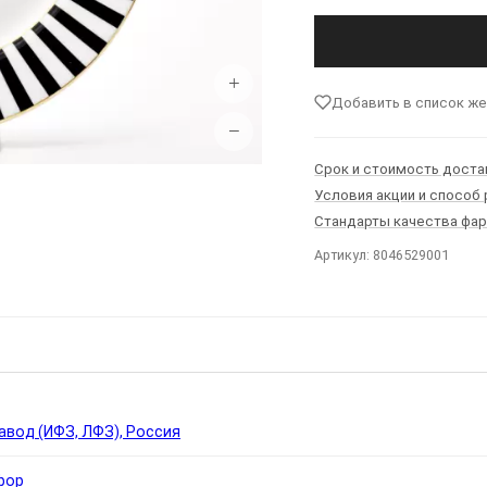
+
Добавить в список ж
−
Срок и стоимость доста
Условия акции и способ
Стандарты качества фа
Артикул: 8046529001
Ы
вод (ИФЗ, ЛФЗ), Россия
фор