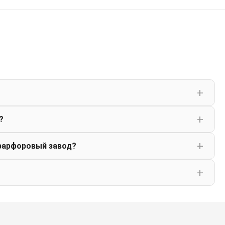
?
фарфоровый завод?