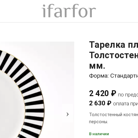
Тарелка пл
Толстосте
мм.
Форма: Стандарт
2 420 ₽
по пред
2 630 ₽
оплата пр
›
Толстостенный костян
персоны.
В наличии