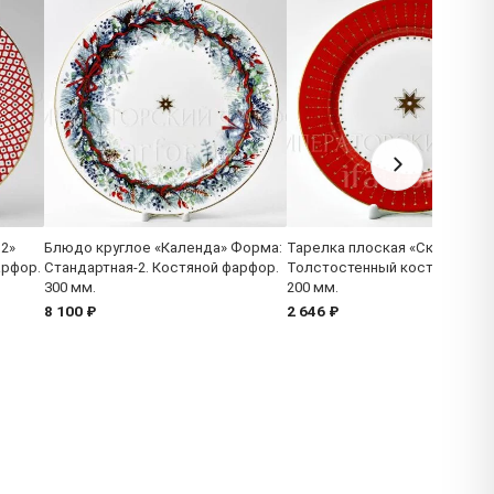
 2»
Блюдо круглое «Календа» Форма:
Тарелка плоская «Скарлетт»
арфор.
Стандартная-2. Костяной фарфор.
Толстостенный костяной фа
300 мм.
200 мм.
8 100 ₽
2 646 ₽