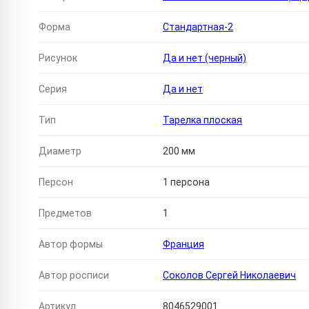
Форма
Стандартная-2
Рисунок
Да и нет (черный)
Серия
Да и нет
Тип
Тарелка плоская
Диаметр
200 мм
Персон
1 персона
Предметов
1
Автор формы
Франция
Автор росписи
Соколов Сергей Николаевич
Артикул
8046529001