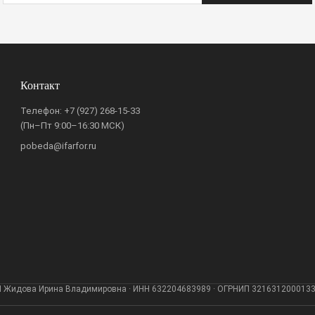
Контакт
Телефон:
+7 (927) 268-15-33
(Пн–Пт 9:00–16:30 МСК)
pobeda@ifarfor.ru
 Жидова Ирина Владимировна · ИНН 632204683989 · ОГРНИП 321631200013