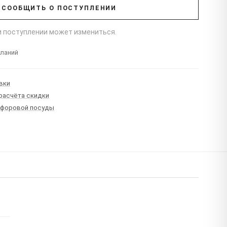
СООБЩИТЬ О ПОСТУПЛЕНИИ
ри поступлении может измениться.
еланий
вки
 расчёта скидки
рфоровой посуды