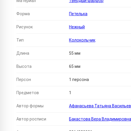
Материал
Твердый фарфор
Форма
Петелька
Рисунок
Нежный
Тип
Колокольчик
Длина
55 мм
Высота
65 мм
Персон
1 персона
Предметов
1
Автор формы
Афанасьева Татьяна Василье
Автор росписи
Бакастова Вера Владимировн