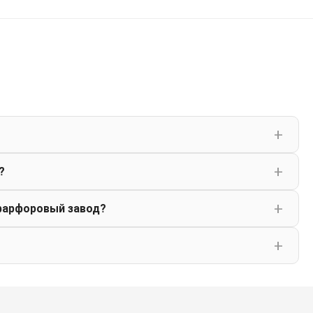
?
фарфоровый завод?