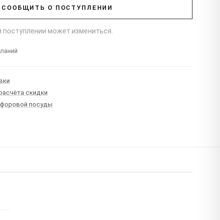
СООБЩИТЬ О ПОСТУПЛЕНИИ
ри поступлении может измениться.
еланий
вки
 расчёта скидки
рфоровой посуды