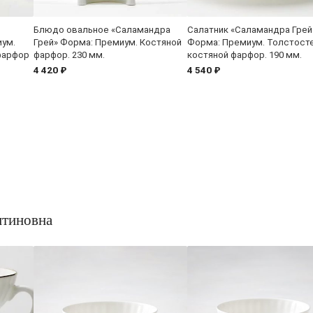
Блюдо овальное «Саламандра
Салатник «Саламандра Грей
иум.
Грей» Форма: Премиум. Костяной
Форма: Премиум. Толстост
фарфор
фарфор. 230 мм.
костяной фарфор. 190 мм.
4 420 ₽
4 540 ₽
нтиновна