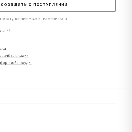
СООБЩИТЬ О ПОСТУПЛЕНИИ
ри поступлении может измениться.
еланий
вки
 расчёта скидки
рфоровой посуды