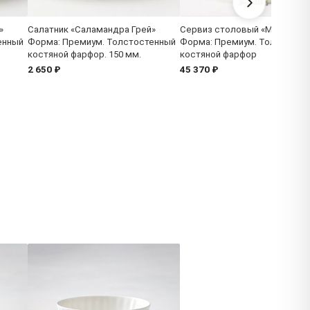
»
Салатник «Саламандра Грей»
Сервиз столовый «Маки» 6/1
енный
Форма: Премиум. Толстостенный
Форма: Премиум. Толстосте
костяной фарфор. 150 мм.
костяной фарфор
2 650 ₽
45 370 ₽