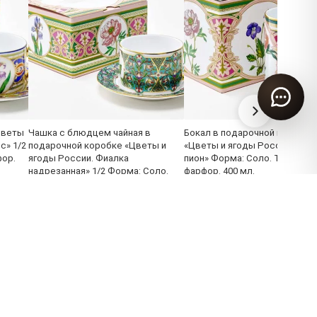
Цветы
Чашка с блюдцем чайная в
Бокал в подарочной коробке
с» 1/2
подарочной коробке «Цветы и
«Цветы и ягоды России. Див
фор.
ягоды России. Фиалка
пион» Форма: Соло. Твердый
надрезанная» 1/2 Форма: Соло.
фарфор. 400 мл.
Твердый фарфор. 160 x 82 x 62 мм.
3 800 ₽
4 770 ₽