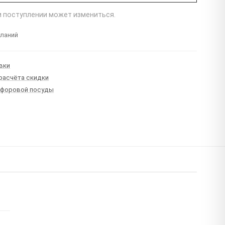
ри поступлении может измениться.
еланий
вки
 расчёта скидки
рфоровой посуды