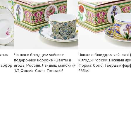
чты»
Чашка с блюдцем чайная в
Чашка с блюдцем чайная «
подарочной коробке «Цветы и
и ягоды России. Нежный ири
фарфор
ягоды России. Ландыш майский»
Форма: Соло. Твердый фар
1/2 Форма: Соло. Твердый
265 мл.
фарфор. 160 x 82 x 62 мм.
4 770 ₽
4 770 ₽