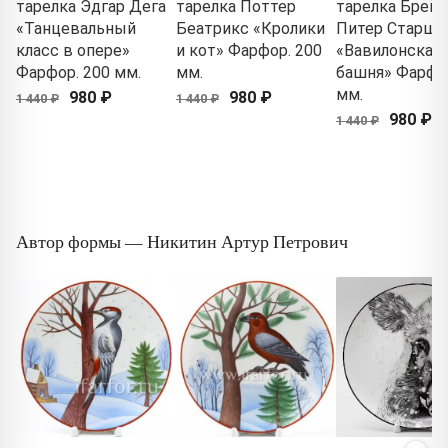
тарелка Эдгар Дега
тарелка Поттер
тарелка Брейг
«Танцевальный
Беатрикс «Кролики
Питер Старши
класс в опере»
и кот» Фарфор. 200
«Вавилонская
Фарфор. 200 мм.
мм.
башня» Фарфор
мм.
980 ₽
980 ₽
1 440 ₽
1 440 ₽
980 ₽
1 440 ₽
Автор формы — Никитин Артур Петрович