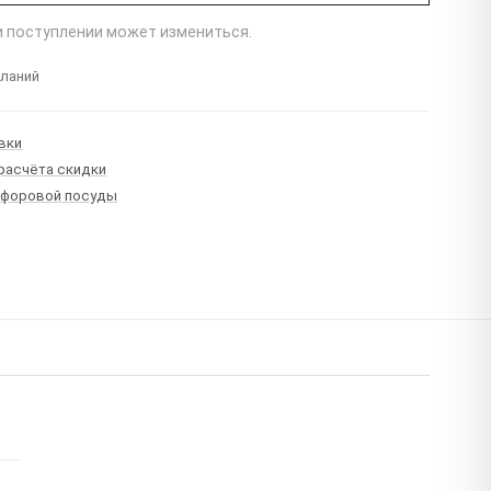
ри поступлении может измениться.
еланий
вки
 расчёта скидки
рфоровой посуды