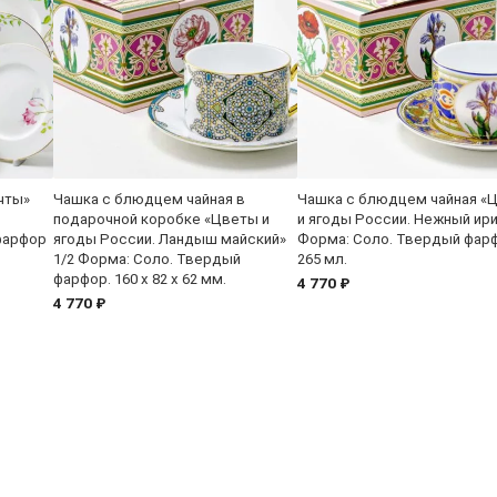
чты»
Чашка с блюдцем чайная в
Чашка с блюдцем чайная «
подарочной коробке «Цветы и
и ягоды России. Нежный ири
фарфор
ягоды России. Ландыш майский»
Форма: Соло. Твердый фар
1/2 Форма: Соло. Твердый
265 мл.
фарфор. 160 x 82 x 62 мм.
4 770 ₽
4 770 ₽