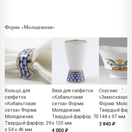
Форма «Молодежная»
Кольцо для
Ваза для салфеток
Соусник
салфеток
«Кобальтовая
«Замосквореч
«Кобальтовая
сетка» Форма:
Форма: Молод
сетка» Форма:
Молодежная.
Твердый фарф
Молодежная.
Твердый фарфор. 70
144 x 97 мм.
Твердый фарфор. 29
x 120 мм.
3 840 ₽
x 54 x 46 мм.
4 050 ₽