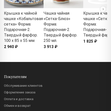
Крышка к чайной
Чашка чайная
Крышка к чай
чашке «Кобальтовая
«Сетка-Блюз»
чашке «Сетка
сетка» Форма:
Форма:
Форма:
Подарочная-2.
Подарочная-2.
Подарочная-2.
Твердый фарфор.
Твердый фарфор.
Твердый фар
100 x 85 x 55 мм.
250 мл.
1 825 ₽
2 940 ₽
3 913 ₽
Покупателям
Обслуживание клиентов
Оформление заказа
Оплата и доставка
Обмен и возврат