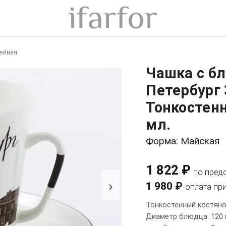
ейная
Чашка с б
Петербург 
Тонкостен
мл.
Форма: Майская
1 822 ₽
по пред
›
1 980 ₽
оплата пр
Тонкостенный костяно
Диаметр блюдца: 120 м