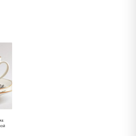
ма:
ной