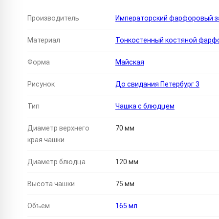
Производитель
Императорский фарфоровый за
Материал
Тонкостенный костяной фарф
Форма
Майская
Рисунок
До свидания Петербург 3
Тип
Чашка с блюдцем
Диаметр верхнего
70 мм
края чашки
Диаметр блюдца
120 мм
Высота чашки
75 мм
Объем
165 мл