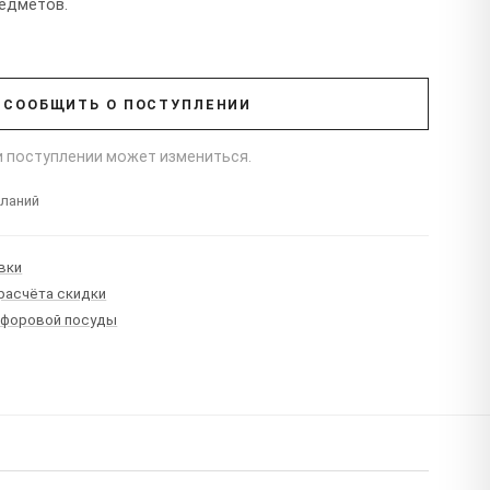
редметов.
СООБЩИТЬ О ПОСТУПЛЕНИИ
ри поступлении может измениться.
еланий
вки
 расчёта скидки
рфоровой посуды