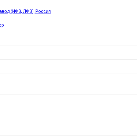
вод (ИФЗ, ЛФЗ), Россия
ор