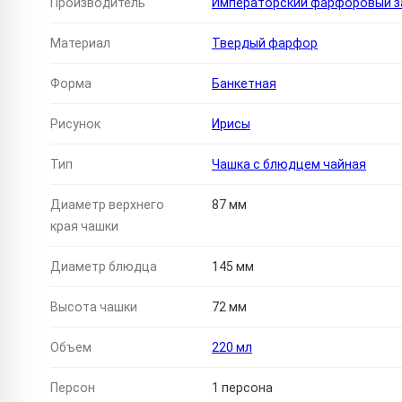
Производитель
Императорский фарфоровый за
Материал
Твердый фарфор
Форма
Банкетная
Рисунок
Ирисы
Тип
Чашка с блюдцем чайная
Диаметр верхнего
87 мм
края чашки
Диаметр блюдца
145 мм
Высота чашки
72 мм
Объем
220 мл
Персон
1 персона