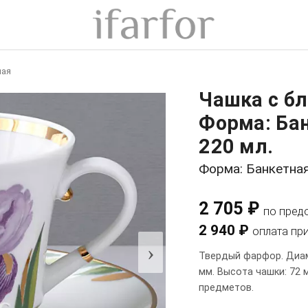
ная
Чашка с б
Форма: Ба
220 мл.
Форма: Банкетна
2 705 ₽
по пред
2 940 ₽
оплата пр
›
Твердый фарфор. Диам
мм. Высота чашки: 72 
предметов.