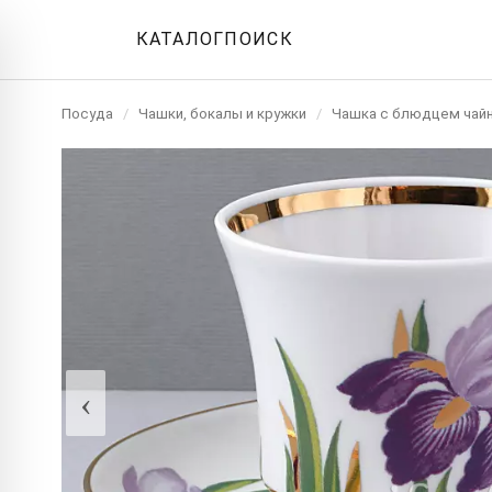
КАТАЛОГ
ПОИСК
Посуда
/
Чашки, бокалы и кружки
/
Чашка с блюдцем чай
‹