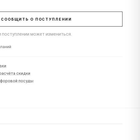
СООБЩИТЬ О ПОСТУПЛЕНИИ
ри поступлении может измениться.
еланий
вки
 расчёта скидки
рфоровой посуды