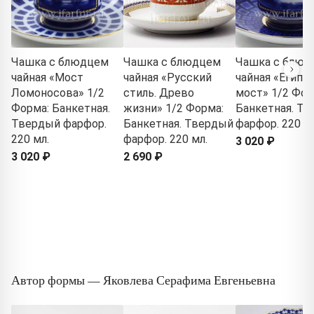
Чашка с блюдцем
Чашка с блюдцем
Чашка с блюд
чайная «Мост
чайная «Русский
чайная «Египе
Ломоносова» 1/2
стиль. Древо
мост» 1/2 Фор
Форма: Банкетная.
жизни» 1/2 Форма:
Банкетная. Т
Твердый фарфор.
Банкетная. Твердый
фарфор. 220 мл
220 мл.
фарфор. 220 мл.
3 020 ₽
3 020 ₽
2 690 ₽
Автор формы — Яковлева Серафима Евгеньевна