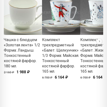
Чашка с блюдцем
Комплект
Комплект
«Золотая лента» 1/2
трехпредметный
трехпредмет
Форма: Ландыш.
«Балет. Щелкунчик»
«Балет. Жизел
Тонкостенный
1/3 Форма: Майская.
Форма: Майска
костяной фарфор.
Тонкостенный
Тонкостенный
180 мл.
костяной фарфор.
костяной фарф
165 мл.
165 мл.
1 988 ₽
2 160 ₽
6 164 ₽
6 164 ₽
6 700 ₽
6 700 ₽