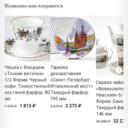
Возможно вам понравится
Чашка с блюдцем
Тарелка
«Тонкие веточки»
декоративная
1/2 Форма: Черный
«Санкт-Петербург.
Сервиз чайны
кофе. Тонкостенный
Итальянский мост»
«Великолепны
костяной фарфор. 80
Твердый фарфор.
Невский» 6/15
мл.
195 мм.
Форма: Банкет
1 813 ₽
2 273 ₽
1 970 ₽
2 470 ₽
Твердый фарф
146 мм.
32 274
35 080 ₽