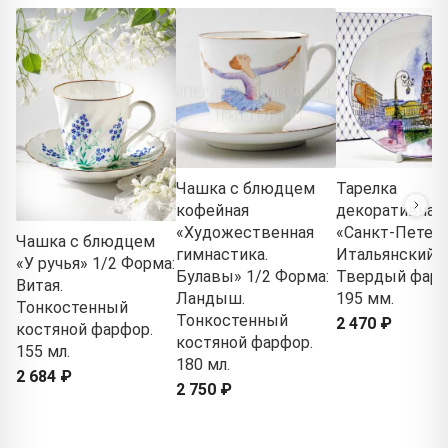
Чашка с блюдцем
Тарелка
кофейная
декоративная
«Художественная
«Санкт-Петерб
Чашка с блюдцем
гимнастика.
Итальянский 
«У ручья» 1/2 Форма:
Булавы» 1/2 Форма:
Твердый фарф
Витая.
Ландыш.
195 мм.
Тонкостенный
Тонкостенный
2 470 ₽
костяной фарфор.
костяной фарфор.
155 мл.
180 мл.
2 684 ₽
2 750 ₽