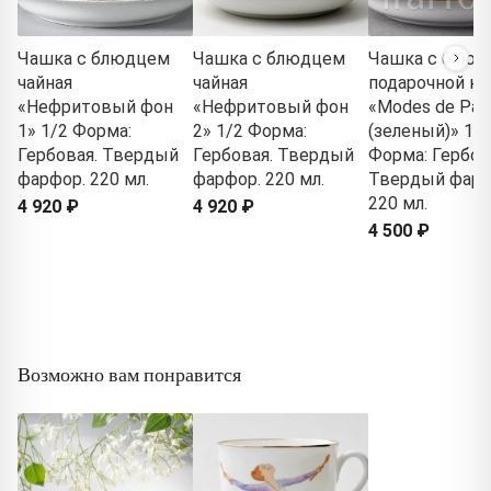
Чашка с блюдцем
Чашка с блюдцем
Чашка с блюд
чайная
чайная
подарочной ко
«Нефритовый фон
«Нефритовый фон
«Modes de Pari
1» 1/2 Форма:
2» 1/2 Форма:
(зеленый)» 1/2
Гербовая. Твердый
Гербовая. Твердый
Форма: Гербов
фарфор. 220 мл.
фарфор. 220 мл.
Твердый фарф
220 мл.
4 920 ₽
4 920 ₽
4 500 ₽
Возможно вам понравится