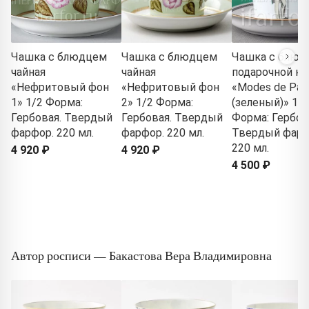
Чашка с блюдцем
Чашка с блюдцем
Чашка с блюд
чайная
чайная
подарочной ко
«Нефритовый фон
«Нефритовый фон
«Modes de Pari
1» 1/2 Форма:
2» 1/2 Форма:
(зеленый)» 1/2
Гербовая. Твердый
Гербовая. Твердый
Форма: Гербов
фарфор. 220 мл.
фарфор. 220 мл.
Твердый фарф
220 мл.
4 920 ₽
4 920 ₽
4 500 ₽
Автор росписи — Бакастова Вера Владимировна