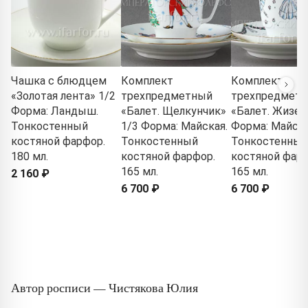
Чашка с блюдцем
Комплект
Комплект
«Золотая лента» 1/2
трехпредметный
трехпредмет
Форма: Ландыш.
«Балет. Щелкунчик»
«Балет. Жизел
Тонкостенный
1/3 Форма: Майская.
Форма: Майска
костяной фарфор.
Тонкостенный
Тонкостенный
180 мл.
костяной фарфор.
костяной фарф
165 мл.
165 мл.
2 160 ₽
6 700 ₽
6 700 ₽
Автор росписи — Чистякова Юлия