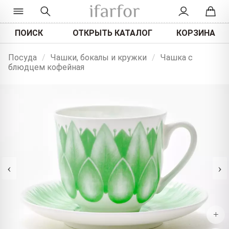
ПОИСК
ОТКРЫТЬ КАТАЛОГ
КОРЗИНА
Посуда
/
Чашки, бокалы и кружки
/
Чашка с
блюдцем кофейная
‹
›
+