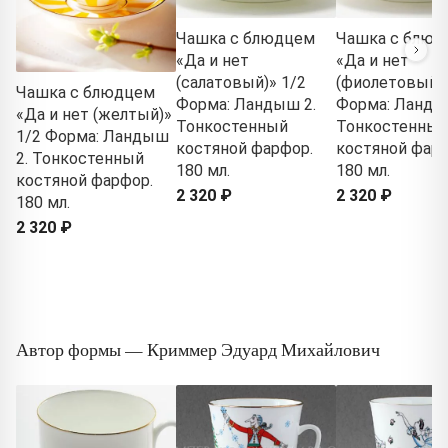
Чашка с блюдцем
Чашка с блюд
«Да и нет
«Да и нет
(салатовый)» 1/2
(фиолетовый)»
Чашка с блюдцем
Форма: Ландыш 2.
Форма: Ланды
«Да и нет (желтый)»
Тонкостенный
Тонкостенный
1/2 Форма: Ландыш
костяной фарфор.
костяной фарф
2. Тонкостенный
180 мл.
180 мл.
костяной фарфор.
2 320 ₽
2 320 ₽
180 мл.
2 320 ₽
Автор формы — Криммер Эдуард Михайлович