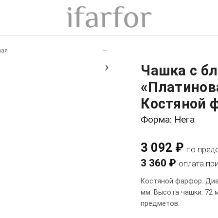
+
−
ная
›
Чашка с б
«Платинова
Костяной ф
Форма: Нега
3 092 ₽
по пред
3 360 ₽
оплата пр
Костяной фарфор. Диа
мм. Высота чашки: 72 
предметов.