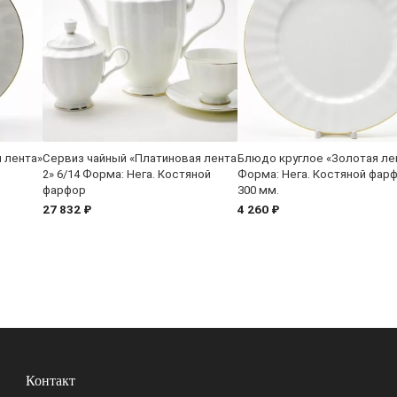
 лента»
Сервиз чайный «Платиновая лента
Блюдо круглое «Золотая ле
2» 6/14 Форма: Нега. Костяной
Форма: Нега. Костяной фарф
фарфор
300 мм.
27 832 ₽
4 260 ₽
Контакт