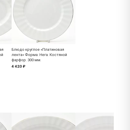
ая
Блюдо круглое «Платиновая
ой
лента» Форма: Нега. Костяной
фарфор. 300 мм.
4 420 ₽