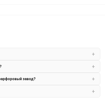
?
фарфоровый завод?