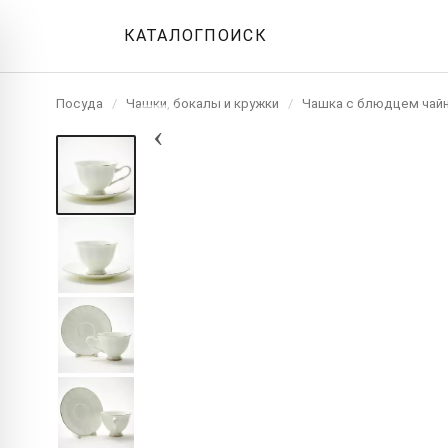
КАТАЛОГ
ПОИСК
Посуда
/
Чашки, бокалы и кружки
/
Чашка с блюдцем чай
‹