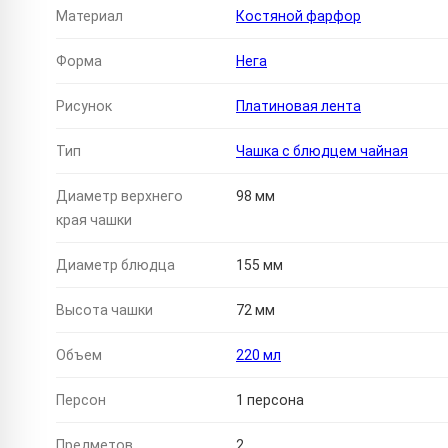
Материал
Костяной фарфор
Форма
Нега
Рисунок
Платиновая лента
Тип
Чашка с блюдцем чайная
Диаметр верхнего
98 мм
края чашки
Диаметр блюдца
155 мм
Высота чашки
72 мм
Объем
220 мл
Персон
1 персона
Предметов
2