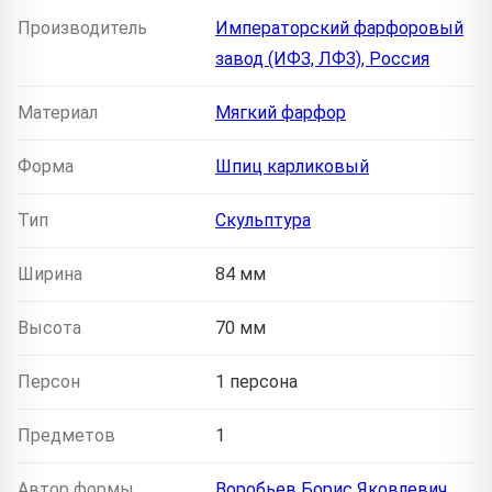
Производитель
Императорский фарфоровый
завод (ИФЗ, ЛФЗ), Россия
Материал
Мягкий фарфор
Форма
Шпиц карликовый
Тип
Скульптура
Ширина
84 мм
Высота
70 мм
Персон
1 персона
Предметов
1
Автор формы
Воробьев Борис Яковлевич