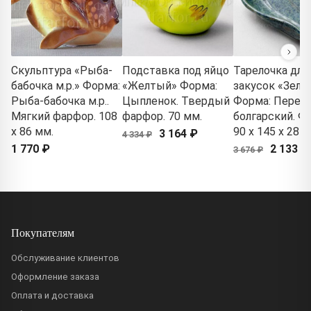
Скульптура «Рыба-
Подставка под яйцо
Тарелочка для
бабочка м.р.» Форма:
«Желтый» Форма:
закусок «Зеле
Рыба-бабочка м.р..
Цыпленок. Твердый
Форма: Перец
Мягкий фарфор. 108
фарфор. 70 мм.
болгарский. Ф
x 86 мм.
90 x 145 x 28 м
3 164 ₽
4 334 ₽
1 770 ₽
2 133 ₽
3 676 ₽
Покупателям
Обслуживание клиентов
Оформление заказа
Оплата и доставка