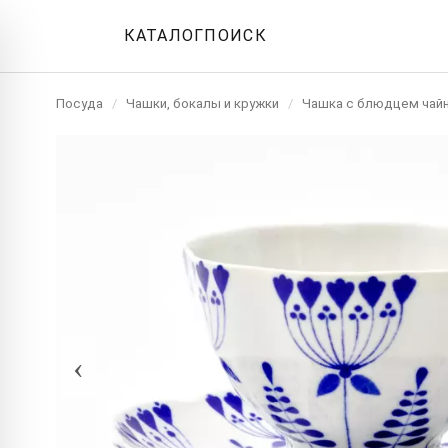
КАТАЛОГ
ПОИСК
Посуда
/
Чашки, бокалы и кружки
/
Чашка с блюдцем чай
‹