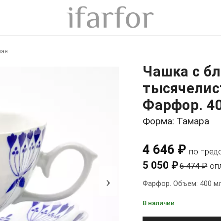
ная
Чашка с б
тысячелист
Фарфор. 40
Форма: Тамара
4 646 ₽
по пред
5 050 ₽
6 474 ₽
оп
›
Фарфор. Объем: 400 мл
В наличии