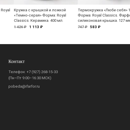
 Royal
Кружка с крышкой и ложкой
Термокружка «Люби себя» 1
«Темно-серая» Форма: Royal
Форма: Royal Classics. Фарф
Classics. Керамика. 400 мл.
силиконовая крышка. 127 м
1 113 ₽
583 ₽
1 426 ₽
747 ₽
Контакт
Телефон:
+7 (927) 268-15-33
(Пн–Пт 9:00–16:30 МСК)
pobeda@ifarfor.ru