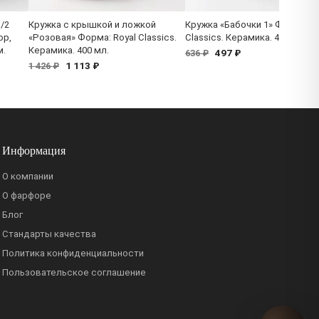
/2
Кружка с крышкой и ложкой
Кружка «Бабочки 1» Форма: Ro
ор,
«Розовая» Форма: Royal Classics.
Classics. Керамика. 400 мл.
м.
Керамика. 400 мл.
497 ₽
636 ₽
1 113 ₽
1 426 ₽
Информация
О компании
О фарфоре
Блог
Стандарты качества
Политика конфиденциальности
Пользовательское соглашение