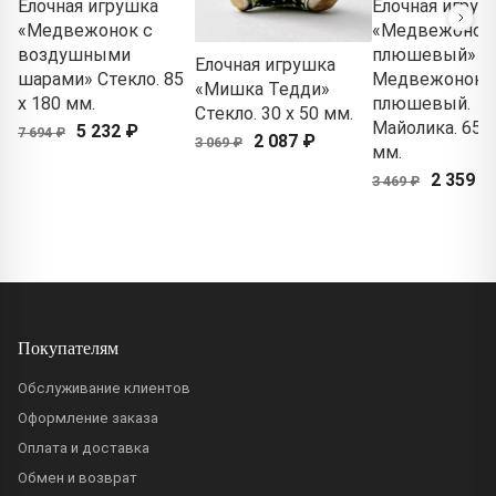
Елочная игрушка
Елочная игруш
«Медвежонок с
«Медвежонок
воздушными
плюшевый» Ф
Елочная игрушка
шарами» Стекло. 85
Медвежонок
«Мишка Тедди»
x 180 мм.
плюшевый.
Стекло. 30 x 50 мм.
Майолика. 65 x
5 232 ₽
7 694 ₽
2 087 ₽
3 069 ₽
мм.
2 359 ₽
3 469 ₽
Покупателям
Обслуживание клиентов
Оформление заказа
Оплата и доставка
Обмен и возврат