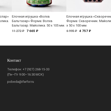
аспар»
Елочная игрушка «Волхв
Елочная игрушка «Скворечн
олика.
Бальтазар» Форма: Волхв
Форма: Скворечник. Майолик
Бальтазар. Майолика. 50 x 105 мм.
x 50 x 100 мм.
7 665 ₽
4 757 ₽
11 272 ₽
6 995 ₽
Контакт
Телефон:
+7 (927) 268-15-33
(Пн–Пт 9:00–16:30 МСК)
pobeda@ifarfor.ru