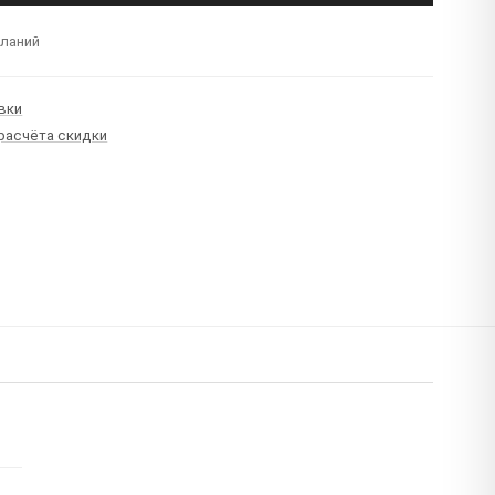
еланий
вки
 расчёта скидки