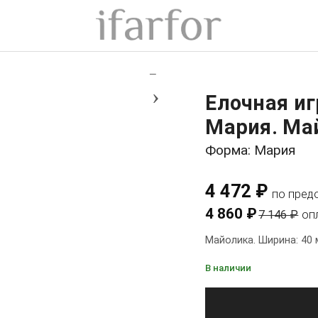
+
−
›
Елочная и
Мария. Май
Форма: Мария
4 472 ₽
по пред
4 860 ₽
7 146 ₽
оп
Майолика. Ширина: 40 м
В наличии