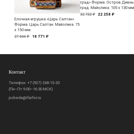
град» Форма: Остров Дивн
град. Майолика. 105 x 130 мм
22 258 ₽
32 732 ₽
Елочная игрушка «Царь Салтан»
Форма: Царь Салтан. Майолика. 75
x 150 мм.
18 771 ₽
27 604 ₽
Контакт
Телефон:
+7 (927) 268-15-33
(Пн–Пт 9:00–16:30 МСК)
pobeda@ifarfor.ru