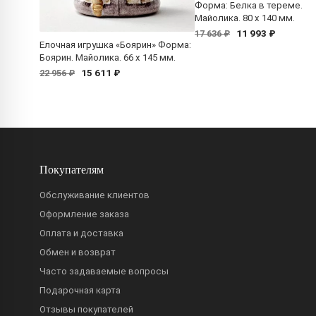
Форма: Белка в тереме.
Майолика. 80 x 140 мм.
11 993 ₽
17 636 ₽
Елочная игрушка «Боярин» Форма:
Боярин. Майолика. 66 x 145 мм.
15 611 ₽
22 956 ₽
Покупателям
Обслуживание клиентов
Оформление заказа
Оплата и доставка
Обмен и возврат
Часто задаваемые вопросы
Подарочная карта
Отзывы покупателей