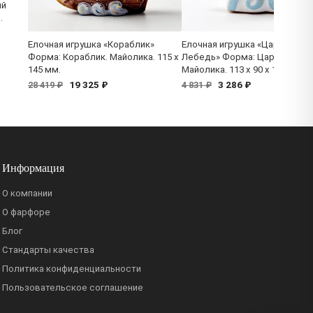
ый
.
Елочная игрушка «Кораблик»
Елочная игрушка «Царевна-
Форма: Кораблик. Майолика. 115 x
Лебедь» Форма: Царевна-Ле
145 мм.
Майолика. 113 x 90 x 120 мм.
19 325 ₽
3 286 ₽
28 419 ₽
4 831 ₽
Информация
О компании
О фарфоре
Блог
Стандарты качества
Политика конфиденциальности
Пользовательское соглашение