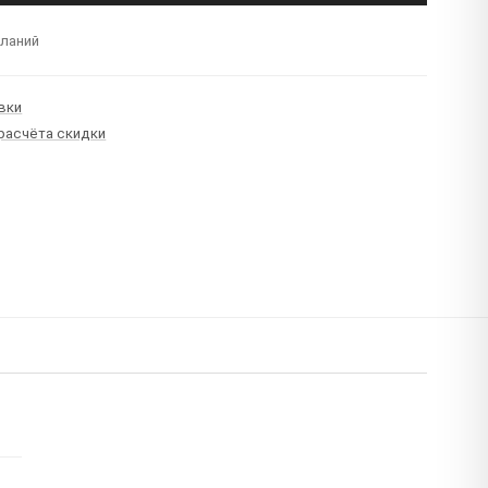
еланий
вки
 расчёта скидки