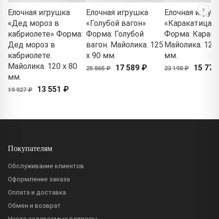
Елочная игрушка
Елочная игрушка
Елочная игруш
«Дед мороз в
«Голубой вагон»
«Каракатица»
кабриолете» Форма:
Форма: Голубой
Форма: Карака
Дед мороз в
вагон. Майолика. 125
Майолика. 125 
кабриолете.
x 90 мм.
мм.
Майолика. 120 x 80
17 589 ₽
15 775
25 865 ₽
23 198 ₽
мм.
13 551 ₽
19 927 ₽
Покупателям
Обслуживание клиентов
Оформление заказа
Оплата и доставка
Обмен и возврат
Часто задаваемые вопросы