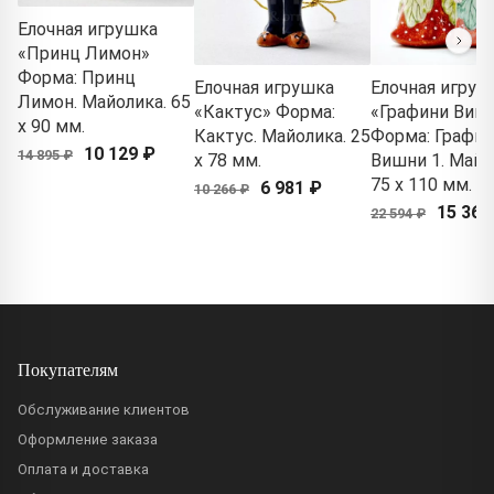
Елочная игрушка
«Принц Лимон»
Форма: Принц
Елочная игрушка
Елочная игруш
Лимон. Майолика. 65
«Кактус» Форма:
«Графини Виш
x 90 мм.
Кактус. Майолика. 25
Форма: Графи
10 129 ₽
14 895 ₽
x 78 мм.
Вишни 1. Майо
75 x 110 мм.
6 981 ₽
10 266 ₽
15 364
22 594 ₽
Покупателям
Обслуживание клиентов
Оформление заказа
Оплата и доставка