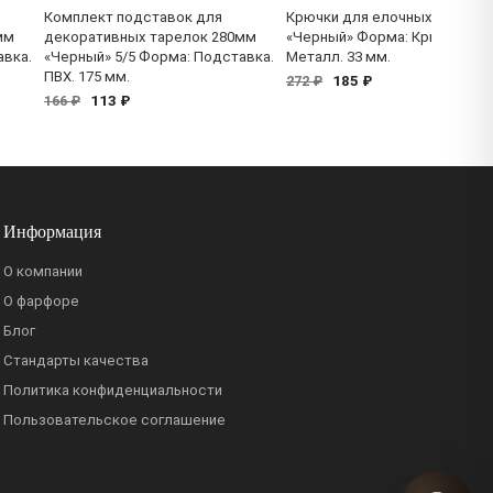
Комплект подставок для
Крючки для елочных игрушек
мм
декоративных тарелок 280мм
«Черный» Форма: Крючки 100
авка.
«Черный» 5/5 Форма: Подставка.
Металл. 33 мм.
ПВХ. 175 мм.
185 ₽
272 ₽
113 ₽
166 ₽
Информация
О компании
О фарфоре
Блог
Стандарты качества
Политика конфиденциальности
Пользовательское соглашение