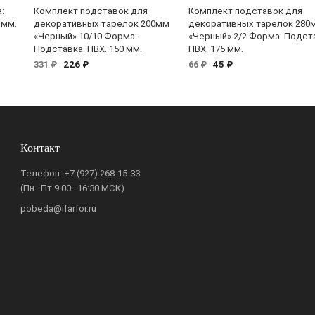
:
Комплект подставок для
Комплект подставок для
 мм.
декоративных тарелок 200мм
декоративных тарелок 280
«Черный» 10/10 Форма:
«Черный» 2/2 Форма: Подст
Подставка. ПВХ. 150 мм.
ПВХ. 175 мм.
226 ₽
45 ₽
331 ₽
66 ₽
Контакт
Телефон:
+7 (927) 268-15-33
(Пн–Пт 9:00–16:30 МСК)
pobeda@ifarfor.ru