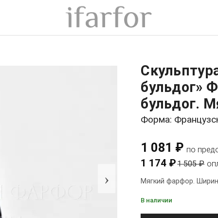
Скульптур
бульдог» 
бульдог. М
Форма: Французс
1 081 ₽
по пред
1 174 ₽
1 505 ₽
оп
›
Мягкий фарфор. Ширина
В наличии