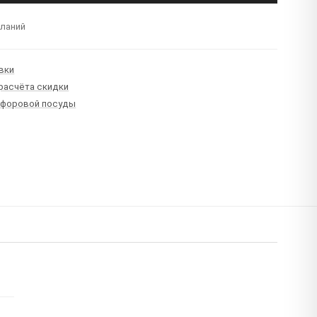
еланий
вки
 расчёта скидки
рфоровой посуды