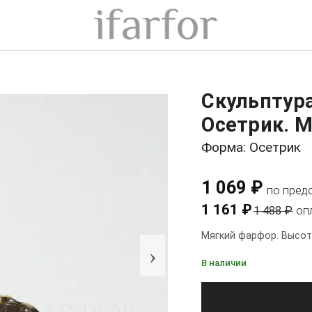
Скульптур
Осетрик. М
Форма: Осетрик
1 069 ₽
по пред
1 161 ₽
1 488 ₽
оп
Мягкий фарфор. Высота
›
В наличии